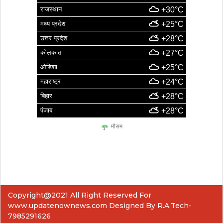
राजस्थान
+30°C
मध्य प्रदेश
+25°C
उत्तर प्रदेश
+28°C
कोलकाता
+27°C
ओडिशा
+25°C
महाराष्ट्र
+24°C
बिहार
+28°C
पंजाब
+28°C
मौसम
Copyright@2021 All Right Reserved For
www.updatenownews.com Designed By R.A.Tech-
7985291626