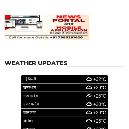
WEATHER UPDATES
नई दिल्ली
+32°C
राजस्थान
+29°C
मध्य प्रदेश
+25°C
उत्तर प्रदेश
+30°C
कोलकाता
+29°C
ओडिशा
+26°C