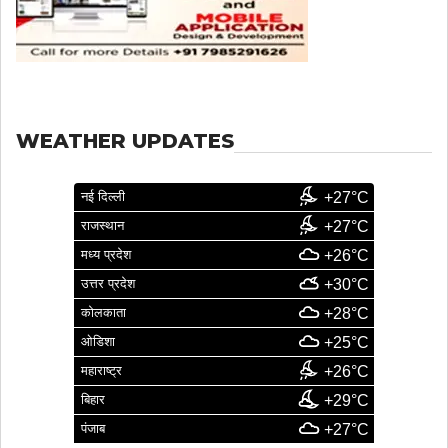
WEATHER UPDATES
नई दिल्ली
+27°C
राजस्थान
+27°C
मध्य प्रदेश
+26°C
उत्तर प्रदेश
+30°C
कोलकाता
+28°C
ओडिशा
+25°C
महाराष्ट्र
+26°C
बिहार
+29°C
पंजाब
+27°C