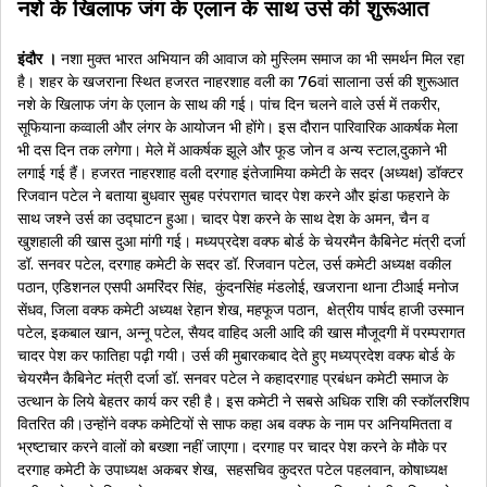
नशे के खिलाफ जंग के एलान के साथ उर्स की शुरूआत
इंदौर ।
नशा मुक्त भारत अभियान की आवाज को मुस्लिम समाज का भी समर्थन मिल रहा
है। शहर के खजराना स्थित हजरत नाहरशाह वली का 76वां सालाना उर्स की शुरूआत
नशे के खिलाफ जंग के एलान के साथ की गई। पांच दिन चलने वाले उर्स में तकरीर,
सूफियाना कव्वाली और लंगर के आयोजन भी होंगे। इस दौरान पारिवारिक आकर्षक मेला
भी दस दिन तक लगेगा। मेले में आकर्षक झूले और फूड जोन व अन्य स्टाल,दुकाने भी
लगाई गई हैं। हजरत नाहरशाह वली दरगाह इंतेजामिया कमेटी के सदर (अध्यक्ष) डॉक्टर
रिजवान पटेल ने बताया बुधवार सुबह परंपरागत चादर पेश करने और झंडा फहराने के
साथ जश्ने उर्स का उद्घाटन हुआ। चादर पेश करने के साथ देश के अमन, चैन व
खुशहाली की खास दुआ मांगी गई। मध्यप्रदेश वक्फ बोर्ड के चेयरमैन कैबिनेट मंत्री दर्जा
डॉ. सनवर पटेल, दरगाह कमेटी के सदर डॉ. रिजवान पटेल, उर्स कमेटी अध्यक्ष वकील
पठान, एडिशनल एसपी अमरिंदर सिंह, कुंदनसिंह मंडलोई, खजराना थाना टीआई मनोज
सेंधव, जिला वक्फ कमेटी अध्यक्ष रेहान शेख, महफूज पठान, क्षेत्रीय पार्षद हाजी उस्मान
पटेल, इकबाल खान, अन्नू पटेल, सैयद वाहिद अली आदि की खास मौजूदगी में परम्परागत
चादर पेश कर फातिहा पढ़ी गयी। उर्स की मुबारकबाद देते हुए मध्यप्रदेश वक्फ बोर्ड के
चेयरमैन कैबिनेट मंत्री दर्जा डॉ. सनवर पटेल ने कहादरगाह प्रबंधन कमेटी समाज के
उत्थान के लिये बेहतर कार्य कर रही है। इस कमेटी ने सबसे अधिक राशि की स्कॉलरशिप
वितरित की।उन्होंने वक्फ कमेटियों से साफ कहा अब वक्फ के नाम पर अनियमितता व
भ्रष्टाचार करने वालों को बख्शा नहीं जाएगा। दरगाह पर चादर पेश करने के मौके पर
दरगाह कमेटी के उपाध्यक्ष अकबर शेख, सहसचिव कुदरत पटेल पहलवान, कोषाध्यक्ष