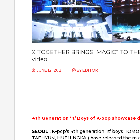
X TOGETHER BRINGS “MAGIC” TO TH
video
JUNE 12, 2021
BY
EDITOR
4th Generation ‘It’ Boys of K-pop showcase 
SEOUL :
K-pop’s 4th generation ‘It’ boys 
TAEHYUN, HUENINGKAI) have released the music v