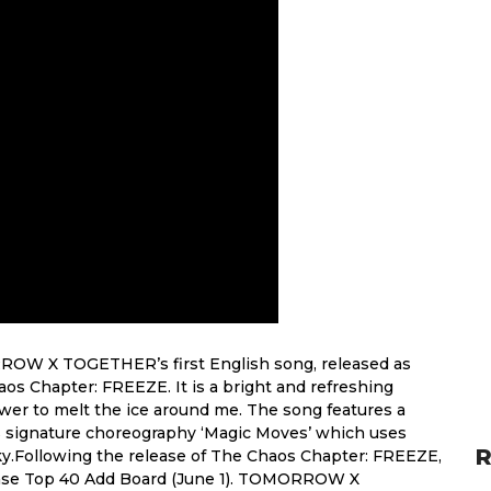
RROW X TOGETHER’s first English song, released as
os Chapter: FREEZE. It is a bright and refreshing
wer to melt the ice around me. The song features a
s signature choreography ‘Magic Moves’ which uses
R
ky.Following the release of The Chaos Chapter: FREEZE,
ase Top 40 Add Board (June 1). TOMORROW X