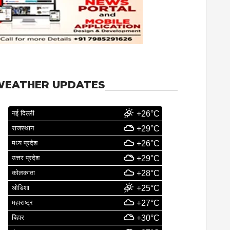
WEATHER UPDATES
नई दिल्ली
+26°C
राजस्थान
+29°C
मध्य प्रदेश
+26°C
उत्तर प्रदेश
+29°C
कोलकाता
+28°C
ओडिशा
+25°C
महाराष्ट्र
+27°C
बिहार
+30°C