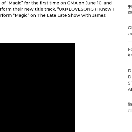
 “Magic” for the first time on GMA on June 10, and
मु
rform their new title track, “0X1=LOVESONG (I Know I
टा
 perform “Magic” on The Late Late Show with James
GE
सभी
FC
ने 
D
D
S
A
वि
रो