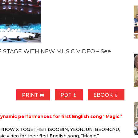
E STAGE WITH NEW MUSIC VIDEO – See
PRINT 🖨
PDF 📄
EBOOK 📱
dynamic performances for first English song “Magic”
TOMORROW X TOGETHER (SOOBIN, YEONJUN, BEOMGYU,
ideo for their first English song, “Magic.”