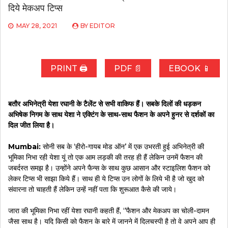
दिये मेकअप टिप्‍स
MAY 28, 2021
BY
EDITOR
PRINT 🖨
PDF 📄
EBOOK 📱
बतौर अभिनेत्री येशा रघानी के टैलेंट से सभी वाकिफ हैं। सबके दिलों की धड़कन
अभिषेक निगम के साथ येशा ने एक्टिंग के साथ-साथ फैशन के अपने हुनर से दर्शकों का
दिल जीत लिया है।
Mumbai:
सोनी सब के ‘हीरो-गायब मोड ऑन’ में एक उभरती हुई अभिनेत्री की
भूमिका निभा रही येशा यूं तो एक आम लड़की की तरह ही हैं लेकिन उनमें फैशन की
जबर्दस्‍त समझ है। उन्‍होंने अपने फैन्‍स के साथ कुछ आसान और स्‍टाइलिश फैशन को
लेकर टिप्‍स भी साझा किये हैं। साथ ही ये टिप्‍स उन लोगों के लिये भी है जो खुद को
संवारना तो चाहती हैं लेकिन उन्‍हें नहीं पता कि शुरूआत कैसे की जाये।
जारा की भूमिका निभा रहीं येशा रघानी कहती हैं, ‘’फैशन और मेकअप का चोली-दामन
जैसा साथ है। यदि किसी को फैशन के बारे में जानने में दिलचस्‍पी है तो वे अपने आप ही