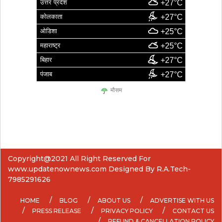
उत्तर प्रदेश
+27°C
कोलकाता
+27°C
ओडिशा
+25°C
महाराष्ट्र
+25°C
बिहार
+27°C
पंजाब
+27°C
मौसम
Copyright@2021 All Right Reserved For
www.updatenownews.com Designed By R.A.Tech-
7985291626
HOME
BLOG
ABOUT US
ADVERTISE WITH US
PRESS RELEASE
PRIVACY POLICY
CONTACT US
REFUND & CANCELLATION POLICY