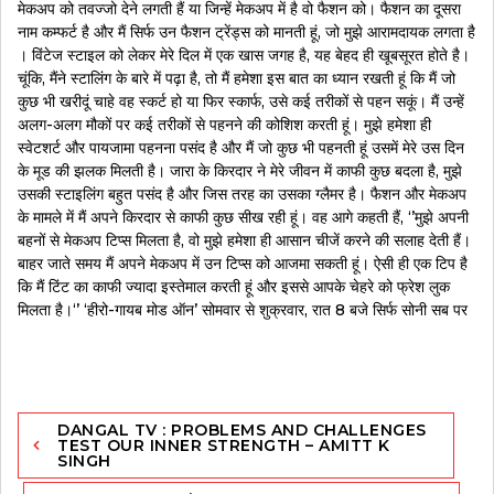
मेकअप को तवज्‍जो देने लगती हैं या जिन्‍हें मेकअप में है वो फैशन को। फैशन का दूसरा
नाम कम्‍फर्ट है और मैं सिर्फ उन फैशन ट्रेंड्स को मानती हूं, जो मुझे आरामदायक लगता है
। विंटेज स्‍टाइल को लेकर मेरे दिल में एक खास जगह है, यह बेहद ही खूबसूरत होते है।
चूंकि, मैंने स्‍टालिंग के बारे में पढ़ा है, तो मैं हमेशा इस बात का ध्‍यान रखती हूं कि मैं जो
कुछ भी खरीदूं चाहे वह स्‍कर्ट हो या फिर स्‍कार्फ, उसे कई तरीकों से पहन सकूं। मैं उन्‍हें
अलग-अलग मौकों पर कई तरीकों से पहनने की कोशिश करती हूं। मुझे हमेशा ही
स्‍वेटशर्ट और पायजामा पहनना पसंद है और मैं जो कुछ भी पहनती हूं उसमें मेरे उस दिन
के मूड की झलक मिलती है। जारा के किरदार ने मेरे जीवन में काफी कुछ बदला है, मुझे
उसकी स्‍टाइलिंग बहुत पसंद है और जिस तरह का उसका ग्‍लैमर है। फैशन और मेकअप
के मामले में मैं अपने किरदार से काफी कुछ सीख रही हूं। वह आगे कहती हैं, ‘’मुझे अपनी
बहनों से मे‍कअप टिप्‍स मिलता है, वो मुझे हमेशा ही आसान चीजें करने की सलाह देती हैं।
बाहर जाते समय मैं अपने मेकअप में उन टिप्‍स को आजमा सकती हूं। ऐसी ही एक टिप है
कि मैं टिंट का काफी ज्‍यादा इस्‍तेमाल करती हूं और इससे आपके चेहरे को फ्रेश लुक
मिलता है।‘’ ‘हीरो-गायब मोड ऑन’ सोमवार से शुक्रवार, रात 8 बजे सिर्फ सोनी सब पर
Post
DANGAL TV : PROBLEMS AND CHALLENGES
navigation
TEST OUR INNER STRENGTH – AMITT K
SINGH