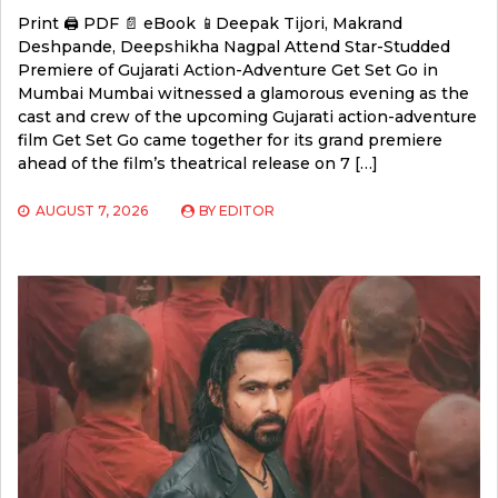
Print 🖨 PDF 📄 eBook 📱Deepak Tijori, Makrand
Deshpande, Deepshikha Nagpal Attend Star-Studded
Premiere of Gujarati Action-Adventure Get Set Go in
Mumbai Mumbai witnessed a glamorous evening as the
cast and crew of the upcoming Gujarati action-adventure
film Get Set Go came together for its grand premiere
ahead of the film’s theatrical release on 7 […]
AUGUST 7, 2026
BY
EDITOR