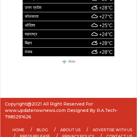
उत्तर प्रदेश
+28°C
कोलकाता
+27°C
ओडिशा
+25°C
महाराष्ट्र
+24°C
बिहार
+28°C
पंजाब
+28°C
मौसम
Copyright@2021 All Right Reserved For
www.updatenownews.com Designed By R.A.Tech-
7985291626
HOME
BLOG
ABOUT US
ADVERTISE WITH US
PRESS RELEASE
PRIVACY POLICY
CONTACT US