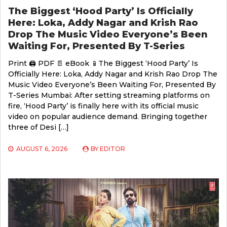
The Biggest ‘Hood Party’ Is Officially
Here: Loka, Addy Nagar and Krish Rao
Drop The Music Video Everyone’s Been
Waiting For, Presented By T-Series
Print 🖨 PDF 📄 eBook 📱The Biggest ‘Hood Party’ Is
Officially Here: Loka, Addy Nagar and Krish Rao Drop The
Music Video Everyone’s Been Waiting For, Presented By
T-Series Mumbai: After setting streaming platforms on
fire, ‘Hood Party’ is finally here with its official music
video on popular audience demand. Bringing together
three of Desi […]
AUGUST 6, 2026
BY
EDITOR