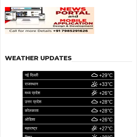
WEATHER UPDATES
नई दिल्ली
+29°C
राजस्थान
+33°C
मध्य प्रदेश
+26°C
उत्तर प्रदेश
+28°C
कोलकाता
+28°C
ओडिशा
+26°C
महाराष्ट्र
+27°C