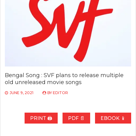
Bengal Song : SVF plans to release multiple
old unreleased movie songs
JUNE 9, 2021
BY
EDITOR
PRINT 🖨
PDF 📄
EBOOK 📱