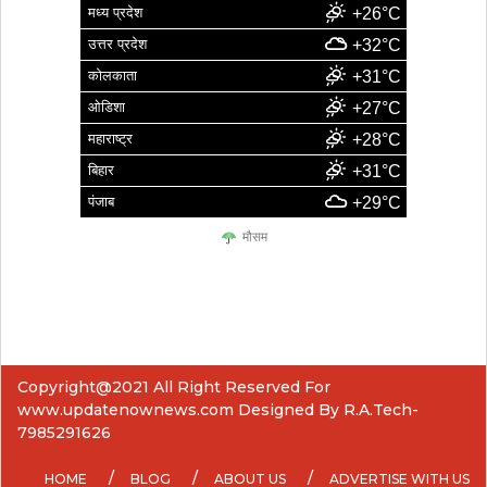
मध्य प्रदेश
+26°C
उत्तर प्रदेश
+32°C
कोलकाता
+31°C
ओडिशा
+27°C
महाराष्ट्र
+28°C
बिहार
+31°C
पंजाब
+29°C
मौसम
Copyright@2021 All Right Reserved For
www.updatenownews.com Designed By R.A.Tech-
7985291626
HOME
BLOG
ABOUT US
ADVERTISE WITH US