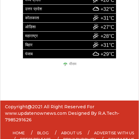
+26°C
उत्तर प्रदेश
+32°C
कोलकाता
+31°C
ओडिशा
+27°C
महाराष्ट्र
+28°C
बिहार
+31°C
पंजाब
+29°C
मौसम
Copyright@2021 All Right Reserved For
www.updatenownews.com Designed By R.A.Tech-
7985291626
HOME
BLOG
ABOUT US
ADVERTISE WITH US