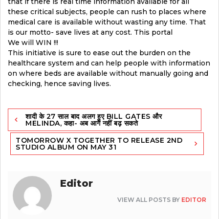
that if there is real time information available for all
these critical subjects, people can rush to places where
medical care is available without wasting any time. That
is our motto- save lives at any cost. This portal
We will WIN !!!
This initiative is sure to ease out the burden on the
healthcare system and can help people with information
on where beds are available without manually going and
checking, hence saving lives.
Post
शादी के 27 साल बाद अलग हुए BILL GATES और
navigation
MELINDA, कहा- अब आगे नहीं बढ़ सकते
TOMORROW X TOGETHER TO RELEASE 2ND
STUDIO ALBUM ON MAY 31
Editor
VIEW ALL POSTS BY
EDITOR