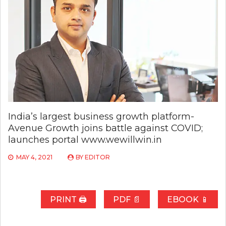
India’s largest business growth platform-
Avenue Growth joins battle against COVID;
launches portal www.wewillwin.in
MAY 4, 2021
BY
EDITOR
PRINT 🖨
PDF 📄
EBOOK 📱