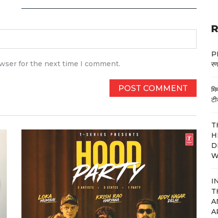
R
PM
owser for the next time I comment.
रण
मि
टी
T
H
D
W
I
T
A
A