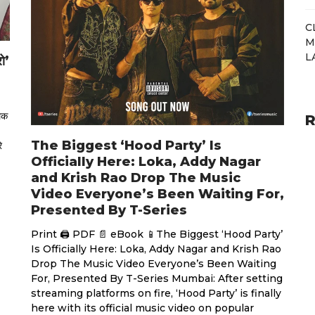
C
M
L
ो’
लिक
R
The Biggest ‘Hood Party’ Is
े
Officially Here: Loka, Addy Nagar
and Krish Rao Drop The Music
Video Everyone’s Been Waiting For,
Presented By T-Series
Print 🖨 PDF 📄 eBook 📱The Biggest ‘Hood Party’
Is Officially Here: Loka, Addy Nagar and Krish Rao
Drop The Music Video Everyone’s Been Waiting
For, Presented By T-Series Mumbai: After setting
streaming platforms on fire, ‘Hood Party’ is finally
here with its official music video on popular