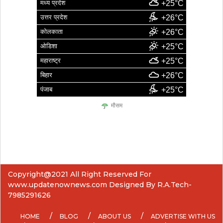
मध्य प्रदेश
+25°C
उत्तर प्रदेश
+26°C
कोलकाता
+26°C
ओडिशा
+25°C
महाराष्ट्र
+25°C
बिहार
+26°C
पंजाब
+25°C
मौसम
Copyright@2021 All Right Reserved For
www.updatenownews.com Designed By R.A.Tech-
7985291626
HOME
BLOG
ABOUT US
ADVERTISE WITH US